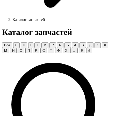
Каталог запчастей
Каталог запчастей
Все
C
H
I
J
M
P
R
S
А
В
Д
К
Л
М
Н
О
П
Р
С
Т
Ф
Х
Ш
Я
б