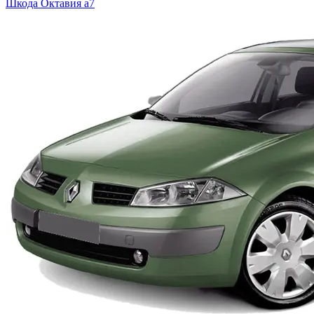
Шкода
Октавия а7