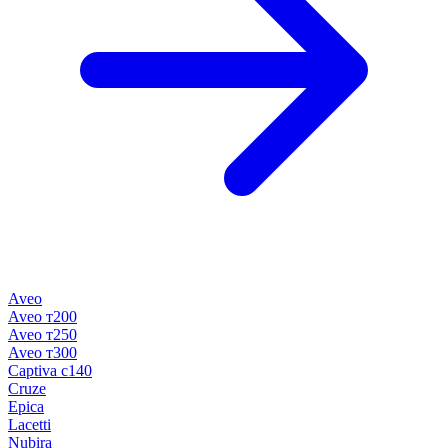
Aveo
Aveo т200
Aveo т250
Aveo т300
Captiva c140
Cruze
Epica
Lacetti
Nubira