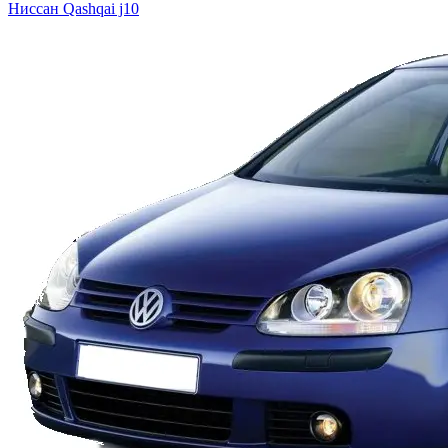
Ниссан
Qashqai j10