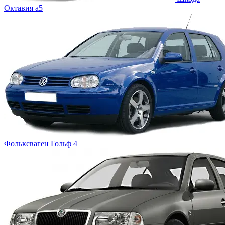
Октавия а5
Фольксваген
Гольф 4