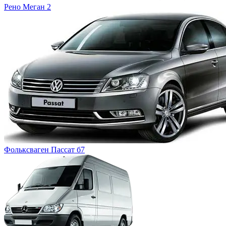
Рено
Меган 2
Фольксваген
Пассат б7