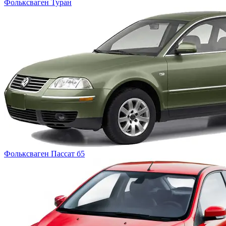
Фольксваген
Туран
Фольксваген
Пассат б5