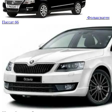
Фольксваген
Пассат б6