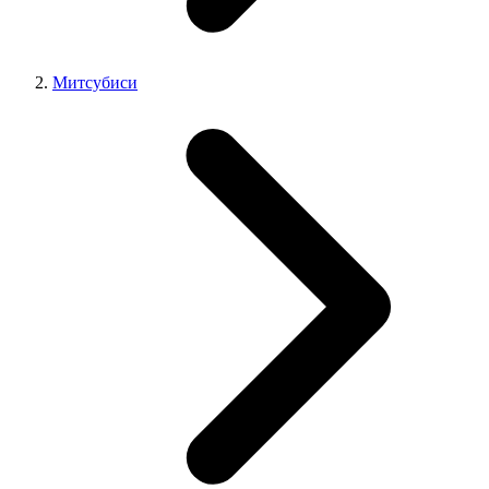
Митсубиси