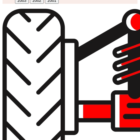
2003
2002
2001