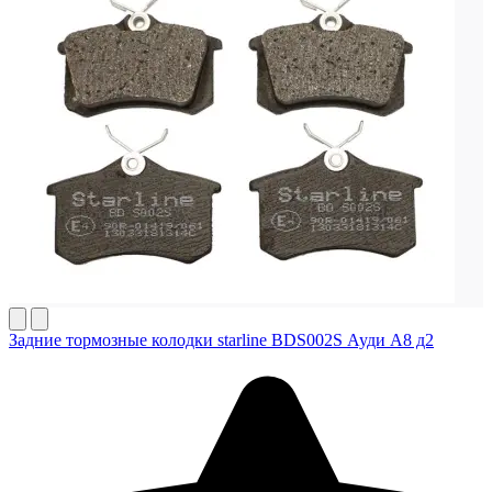
Задние тормозные колодки starline BDS002S Ауди А8 д2