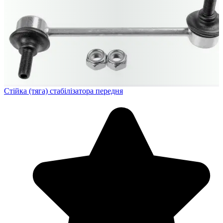
Стійка (тяга) стабілізатора передня