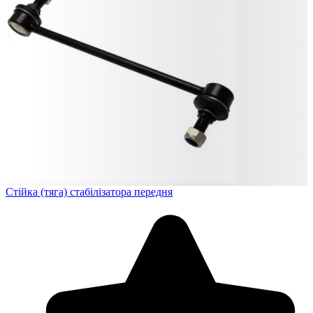
Стійка (тяга) стабілізатора передня