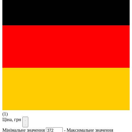
(1)
Ціна, грн
Мінімальне значення
-
Максимальне значення