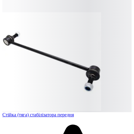
Стійка (тяга) стабілізатора передня