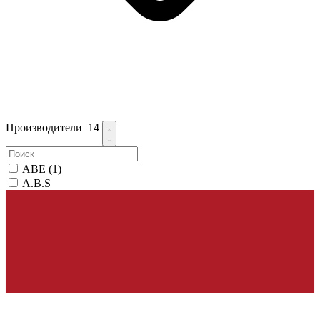
Производители
14
ABE
(1)
A.B.S