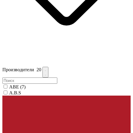
Производители
20
ABE
(7)
A.B.S