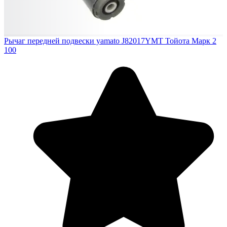
Рычаг передней подвески yamato J82017YMT Тойота Марк 2
100