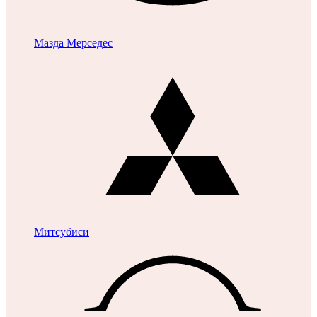
Мазда
Мерседес
Митсубиси