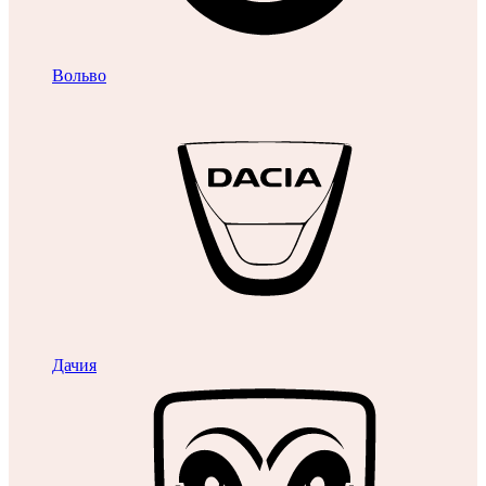
Вольво
Дачия