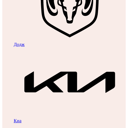
Додж
Киа