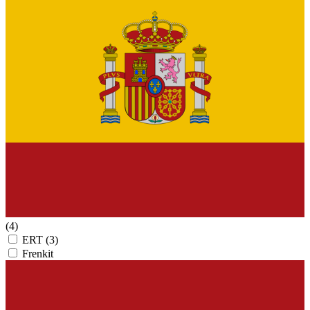
(4)
ERT
(3)
Frenkit