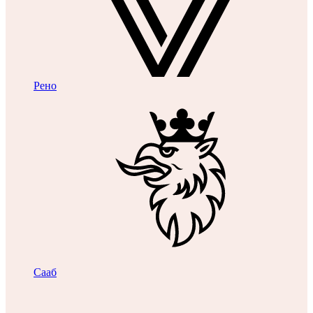
Рено
Сааб