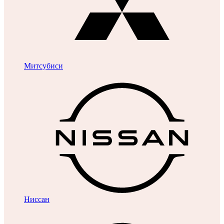
Митсубиси
Ниссан