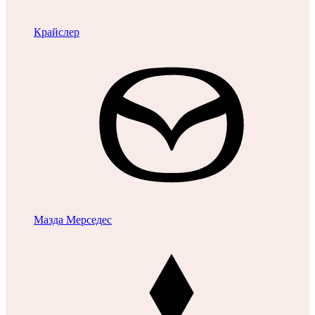
Крайслер
Мазда
Мерседес