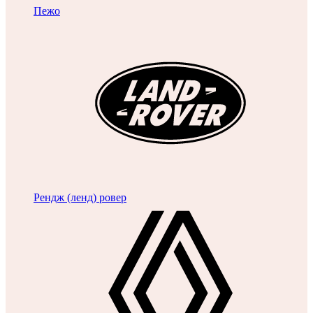
Пежо
Рендж (ленд) ровер