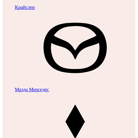
Крайслер
Мазда
Мерседес