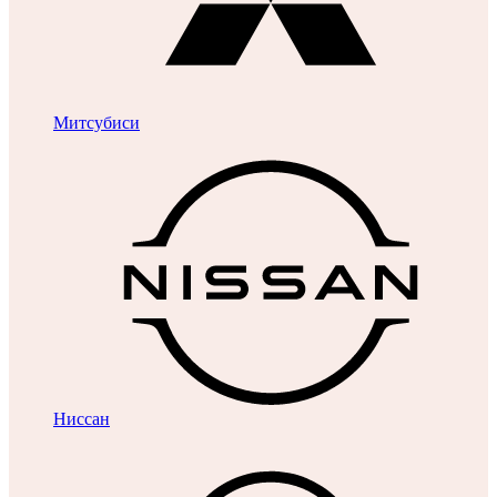
Митсубиси
Ниссан