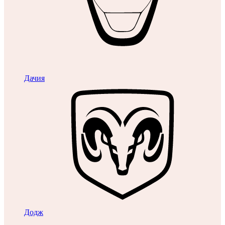
Дачия
Додж