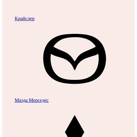
Крайслер
Мазда
Мерседес