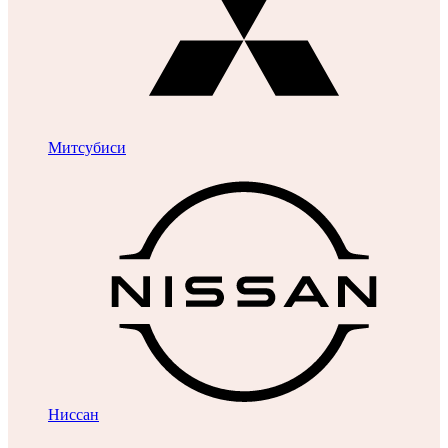
Митсубиси
Ниссан