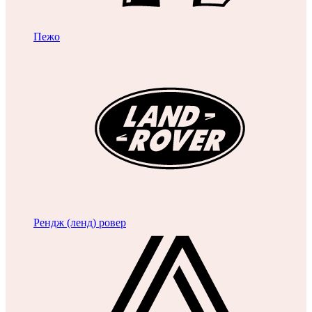
Пежо
Рендж (ленд) ровер