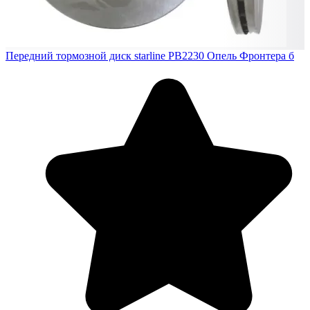
Передний тормозной диск starline PB2230 Опель Фронтера б