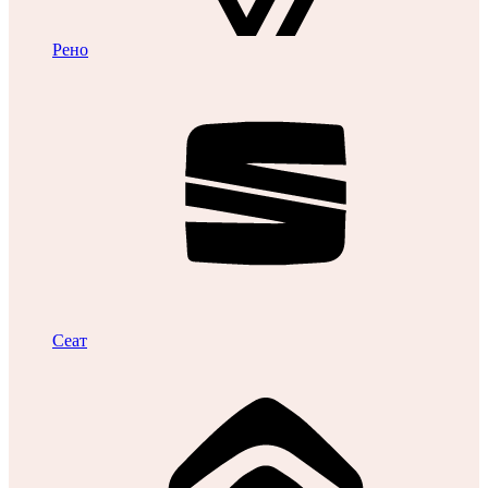
Рено
Сеат