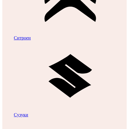
Ситроен
Сузуки