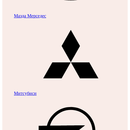
Мазда
Мерседес
Митсубиси